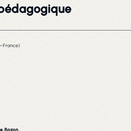
pédagogique
e-France)
ge Bozon.