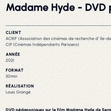
Madame Hyde
- DVD 
CLIENT
ACRIF (Association des cinémas de recherche d’ Ile-d
CIP (Cinémas Indépendants Parisiens)
ANNÉE
2021
FORMAT
30min
RÉALISATION
Louis Grangé
DVD pédagogiques sur le film Madame Hyde de Ser